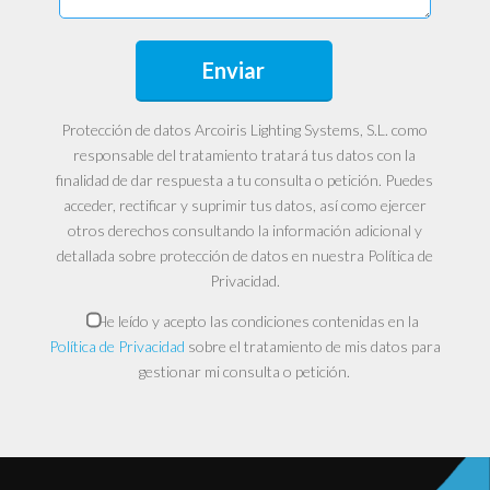
Protección de datos Arcoiris Lighting Systems, S.L. como
responsable del tratamiento tratará tus datos con la
finalidad de dar respuesta a tu consulta o petición. Puedes
acceder, rectificar y suprimir tus datos, así como ejercer
otros derechos consultando la información adicional y
detallada sobre protección de datos en nuestra Política de
Privacidad.
He leído y acepto las condiciones contenidas en la
Política de Privacidad
sobre el tratamiento de mis datos para
gestionar mi consulta o petición.