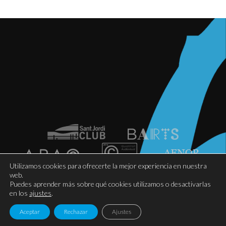
Utilizamos cookies para ofrecerte la mejor experiencia en nuestra
web.
Puedes aprender más sobre qué cookies utilizamos o desactivarlas
© Arcoiris Lighting Systems S.A. 2026 |
Política de
en los
ajustes
.
cookies
|
Aviso legal
|
Política de privacidad
| Lluís
Aceptar
Rechazar
Ajustes
Beardo