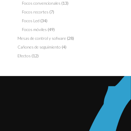
Focos convencionales
(13)
Focos recortes
(7)
Focos Led
(34)
Focos móviles
(49)
Mesas de control y sofware
(28)
Cañones de seguimiento
(4)
Efectos
(12)