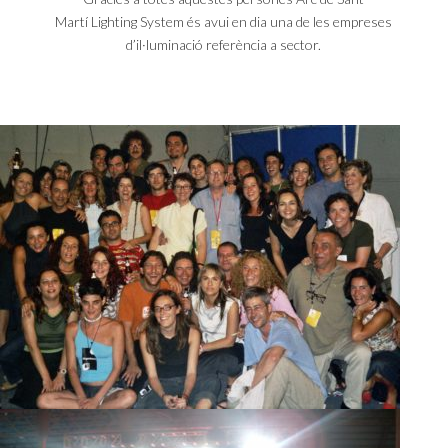
Martí
Lighting
System
és avui en dia una de les empreses
d’il·luminació referència a sector.