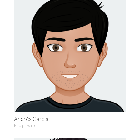
Andrés García
Equip tècnic