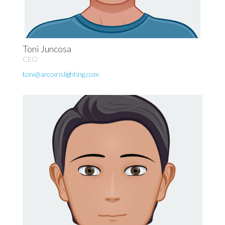
Toni Juncosa
CEO
toni@arcoirislighting.com