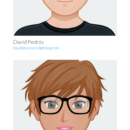
David Pedrós
david@arcoirislighting.com