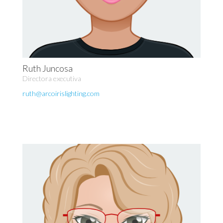
Ruth Juncosa
Directora executiva
ruth@arcoirislighting.com