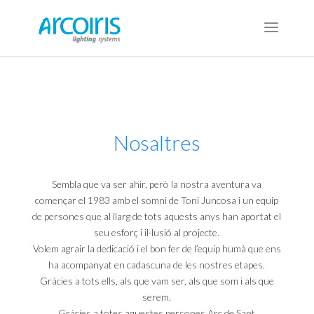
Nosaltres
Sembla que va ser ahir, però la nostra aventura va
començar el 1983 amb el somni de Toni Juncosa i un equip
de persones que al llarg de tots aquests anys han aportat el
seu esforç i il·lusió al projecte.
Volem agrair la dedicació i el bon fer de l’equip humà que ens
ha acompanyat en cadascuna de les nostres etapes.
Gràcies a tots ells, als que vam ser, als que som i als que
serem.
Gràcies a totes aquestes persones Arc de Sant