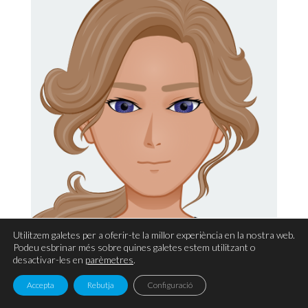
Utilitzem galetes per a oferir-te la millor experiència en la nostra web.
Podeu esbrinar més sobre quines galetes estem utilitzant o
Marc Sánchez
desactivar-les en
parèmetres
.
Equip tècnic
Accepta
Rebutja
Configuració