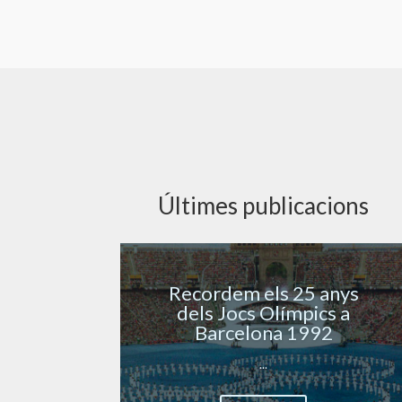
Últimes publicacions
Mòbils en els concerts.
¿Ètica o negoci?
...