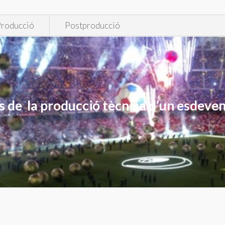
roducció
Postproducció
s de la producció tècnica d’un esdeve