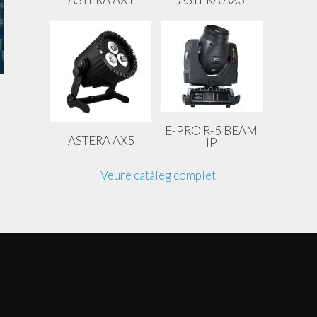
E-PRO R-5 BEAM
ASTERA AX5
IP
Veure catàleg complet