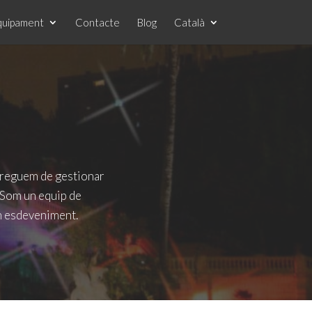
quipament
Contacte
Blog
Català
rreguem de gestionar
l. Som un equip de
un esdeveniment.