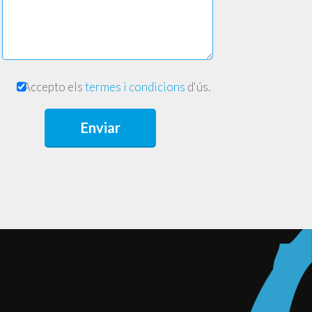
Accepto els
termes i condicions
d'ús.