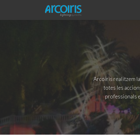
Arcoiris
realitzem
la
totes les accions
professionals e