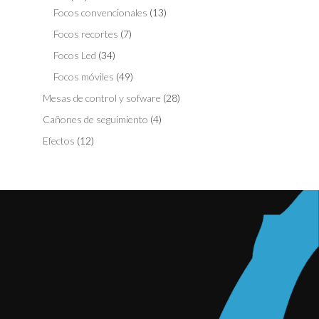
Focos convencionales
(13)
Focos recortes
(7)
Focos Led
(34)
Focos móviles
(49)
Mesas de control y sofware
(28)
Cañones de seguimiento
(4)
Efectos
(12)