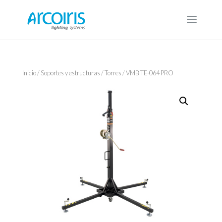
Inicio
/
Soportes y estructuras
/
Torres
/ VMB TE-064 PRO