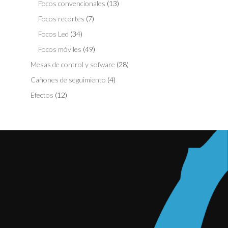
Focos convencionales
(13)
Focos recortes
(7)
Focos Led
(34)
Focos móviles
(49)
Mesas de control y sofware
(28)
Cañones de seguimiento
(4)
Efectos
(12)