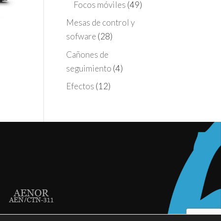
Focos móviles
(49)
Mesas de control y
sofware
(28)
Cañones de
seguimiento
(4)
Efectos
(12)