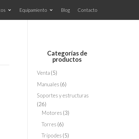
tos
Equipamiento
Blog
Contacto
Categorías de
productos
Venta
(5)
Manuales
(6)
Soportes y estructuras
(26)
Motores
(3)
Torres
(6)
Trípodes
(5)