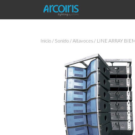
Inicio
/
Sonido
/
Altavoces
/ LINE ARRAY BIE