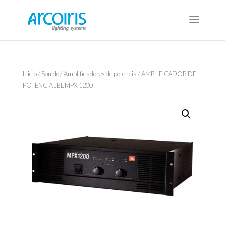
Inicio
/
Sonido
/
Amplificadores de potencia
/ AMPLIFICADOR DE
POTENCIA JBL MPX 1200