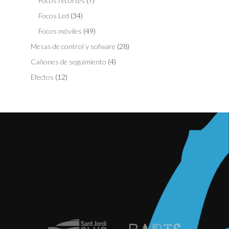
Focos recortes
(7)
Focos Led
(34)
Focos móviles
(49)
Mesas de control y sofware
(28)
Cañones de seguimiento
(4)
Efectos
(12)