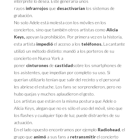
intérprete lo desea. Este generaría unos
rayos
infrarrojos
que
desactivarían
los sistemas de
grabación.
No solo Adele está molesta con los móviles en los
conciertos, sino que también otros artistas como
Alicia
Keys,
apoyan la prohibición. Por primera vez en la historia,
esta artista
impedió
el acceso a los
teléfonos.
La cantante
utilizó un método distinto: mandó a los porteros de su
concierto en Nueva York a
poner
cinturones
de
castidad
sobre los smartphones de
los asistentes, que impedían por completo su uso. Si
querían utilizarlo tenían que salir del recinto y el personal
les abriese el estuche. Los fans se sorprendieron, pero no
hubo quejas y muchos aplaudieron el gesto.
Los artistas que están en la misma postura que Adele o
Alicia Keys, alegan que no es sólo el uso del móvil, sino que
los flashes y cualquier tipo de luz, puede distraerles de su
actuación.
En el lado opuesto encontramos por ejemplo
Radiohead
, el
grupo que
animó
a sus fans a
retransmitir
el concierto