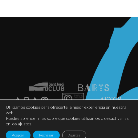
Utilizamos cookies para ofrecerte la mejor experiencia en nuestra
web.
Puedes aprender más sobre qué cookies utilizamos o desactivarlas
© Arcoiris Lighting Systems S.A. 2026 |
Política de
en los
ajustes
.
cookies
|
Aviso legal
|
Política de privacidad
| Lluís
Aceptar
Rechazar
Ajustes
Beardo